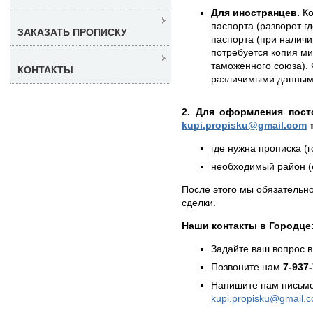
Для иностранцев.
Ко
паспорта (разворот г
ЗАКАЗАТЬ ПРОПИСКУ
паспорта (при наличии
потребуется копия ми
таможенного союза). 
КОНТАКТЫ
различимыми данным
2. Для оформления пост
kupi.propisku@gmail.com
т
где нужна прописка (г
необходимый район (е
После этого мы обязательно
сделки.
Наши контакты в Городце
Задайте ваш вопрос в
Позвоните нам
7-937
Напишите нам письмо
kupi.propisku@gmail.